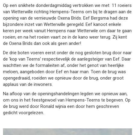
Op een snikhete donderdagmiddag vertrokken we met 11 roeiers
van Wetterwille richting Hempens-Teerns om bij te dragen aan de
opening van de vernieuwde Oxena Brids. Eef Bergsma had deze
bijzondere inzet van Wetterwille geregeld. Eef kanoot enkele
keren per week vanuit Hempens naar Wetterwile om daar te gaan
roeien; en na het roeien vaart ze in de kano weer terug. Zij kent
de Oxena Brids dan ook als geen ander!
De drie boten voeren eerst onder de nog gesloten brug door naar
de 'kop van Teerns' respectievelijk de aanlegsteiger van Eef. Daar
wachtten we de formalieiten af, onder het genot van heerlijke
meloen, aangeboden door Eef en haar man. Toen de brug was
opengedraaid, roeiden we opnieuw door de brug, onder groot
applaus van de inwoners.
Na afloop van de openingshandelingen legden we opnieuw aan,
om ons in het feestgewoel van Hempens-Teerns te begeven. Op
de brug werd door Ronald wijnia een door hem geschreven
gedicht voorgelezen.